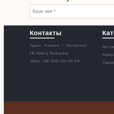
Контакты
Кат
Адрес: Украина, г. Запорожье
Арт-ск
FB Valery Podsadny
Кормуш
Viber: +38 050-531-95-54
Садов