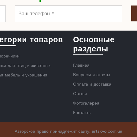
егории товаров
Основные
разделы
воречники
Главная
ки для птиц и животных
Вопросы и ответы
ая мебель и украшения
Оплата и доставка
Статьи
Фотогалерея
Контакты
Scroll
Авторское право принадлежит сайту: artskvo.com.ua