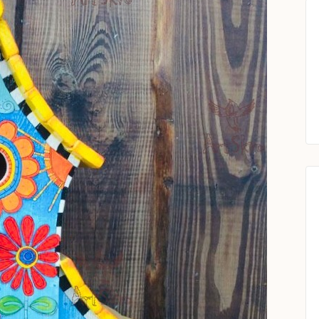
A3D-
22FBC2D29EC