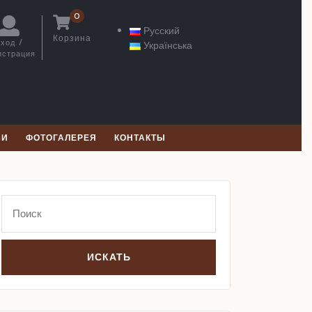
0
Русский
Корзина
ход /
Українська
Корзина
истрация
Вход
/
Регистрация
ЬИ
ФОТОГАЛЕРЕЯ
КОНТАКТЫ
Search
for: