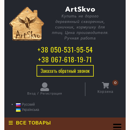
Skip
C
76EAB87
ArtSkvo
to
content
A786-
Купить не дорого
B
деревянный скворечник,
4995-
синичник, кормушку для
AA6A-
птиц. Цена производителя.
Ручная работа
3B8FC7D
+38 050-531-95-54
+38 067-618-19-71
Заказать обратный звонок
0
Корзина
Вход / Регистрация
Корзина
Вход
/
Русский
Регистрация
Українська
ВСЕ ТОВАРЫ
O