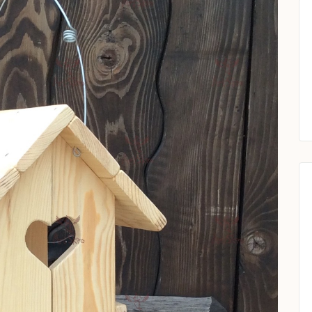
B6E-
A444AF65130