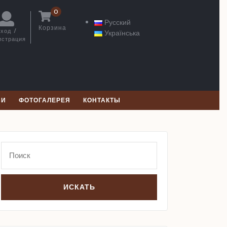
0
Русский
Корзина
ход /
Українська
Корзина
истрация
Вход
/
Регистрация
ЬИ
ФОТОГАЛЕРЕЯ
КОНТАКТЫ
Search
for: