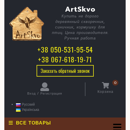
Skip
C
DE2FB67
ArtSkvo
to
content
218C-
Купить не дорого
B
деревянный скворечник,
4515-
синичник, кормушку для
AB69-
птиц. Цена производителя.
Ручная работа
CAA2D34
+38 050-531-95-54
+38 067-618-19-71
Заказать обратный звонок
0
Корзина
Вход / Регистрация
Корзина
Вход
/
Русский
Регистрация
Українська
ВСЕ ТОВАРЫ
O