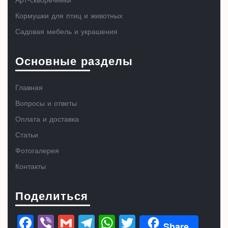
Арт-скворечники
Кормушки для птиц и животных
Садовая мебель и украшения
Основные разделы
Главная
Вопросы и ответы
Оплата и доставка
Статьи
Фотогалерея
Контакты
Поделиться
F
Vi
G
T
W
T
Share