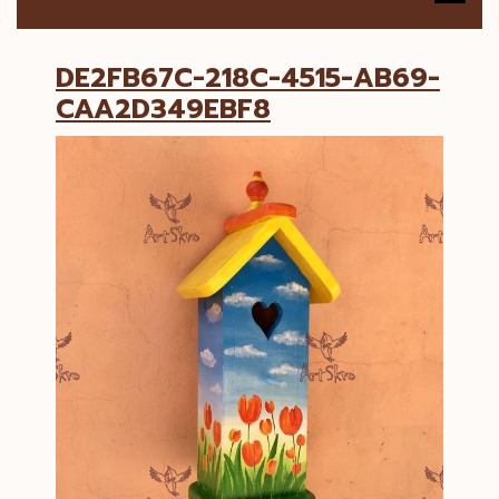
B
DE2FB67C-218C-4515-AB69-
DE2FB67C-
CAA2D349EBF8
218C-
4515-
AB69-
CAA2D349EBF8