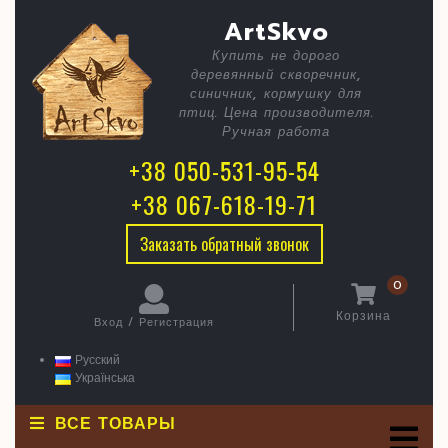
Skip
C
4DD712A
ArtSkvo
to
content
8146-
Купить не дорого
B
деревянный скворечник,
4C83-
синичник, кормушку для
B94A-
птиц. Цена производителя.
Ручная работа
9A39A9E
+38 050-531-95-54
+38 067-618-19-71
Заказать обратный звонок
0
Корзина
Вход / Регистрация
Корзина
Вход
/
Русский
Регистрация
Українська
ВСЕ ТОВАРЫ
O