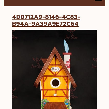
B
4DD712A9-8146-4C83-
4DD712A9
B94A-9A39A9E72C64
8146-
4C83-
B94A-
9A39A9E