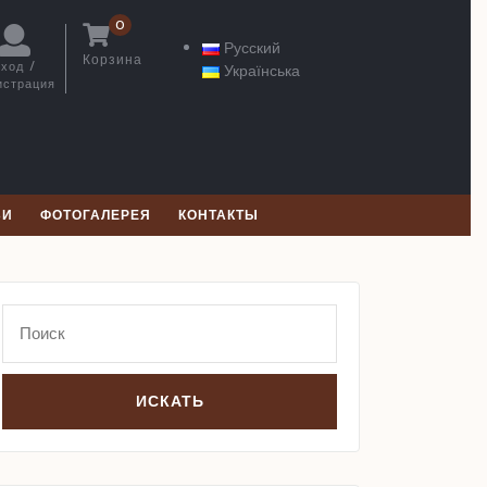
0
Русский
Корзина
ход /
Українська
Корзина
истрация
Вход
/
Регистрация
ЬИ
ФОТОГАЛЕРЕЯ
КОНТАКТЫ
Search
for: