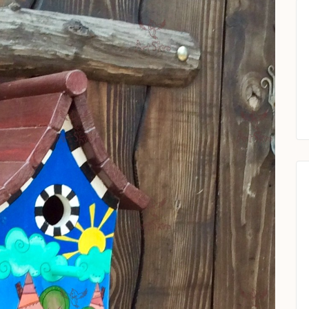
9DB-
5EEA0F4A74F