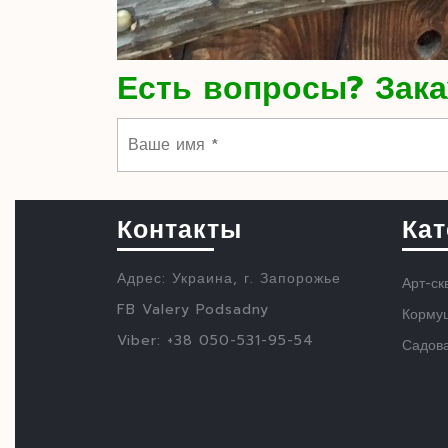
Есть вопросы? Зака
Контакты
Кат
Адрес: Украина, г. Запорожье
Арт-ск
FB Valery Podsadny
Кормуш
Viber: +38 050-531-95-54
Садов