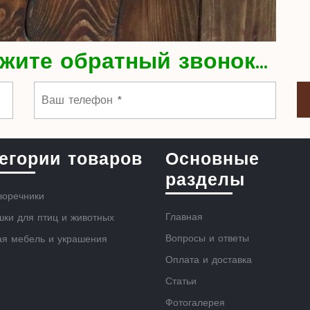
жите обратный звонок...
егории товаров
Основные
разделы
воречники
Главная
ки для птиц и животных
Вопросы и ответы
ая мебель и украшения
Оплата и доставка
Статьи
Фотогалерея