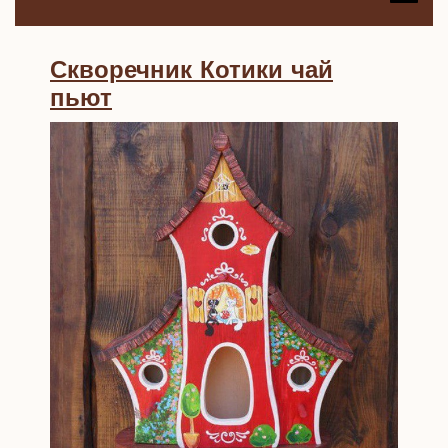
B
Скворечник Котики чай
Скворечник
пьют
Котики
чай
пьют