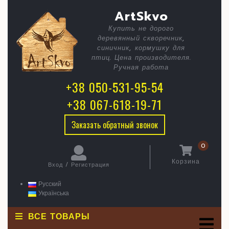
Skip
C
Сквореч
ArtSkvo
to
content
Котики
Купить не дорого
B
деревянный скворечник,
чай
синичник, кормушку для
пьют
птиц. Цена производителя.
Ручная работа
+38 050-531-95-54
+38 067-618-19-71
Заказать обратный звонок
0
Корзина
Вход / Регистрация
Корзина
Вход
/
Русский
Регистрация
Українська
ВСЕ ТОВАРЫ
O