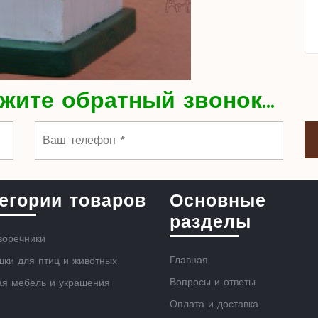
жите обратный звонок...
егории товаров
Основные
разделы
воречники
Главная
ки для птиц и животных
Вопросы и ответы
ая мебель и украшения
Оплата и доставка