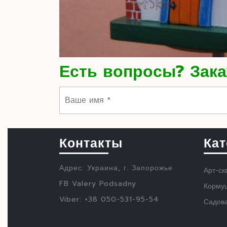
Есть вопросы? Зака
Контакты
Кат
Адрес: Украина, г. Запорожье
Арт-ск
FB Valery Podsadny
Кормуш
Viber: +38 050-531-95-54
Садов