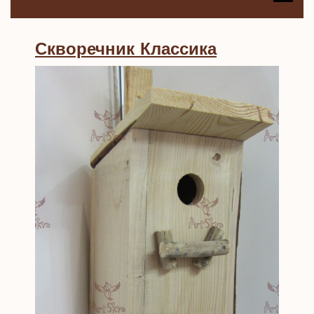
B
Скворечни
Скворечник Классика
Классика