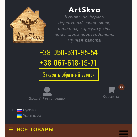
Skip
C
Сквореч
ArtSkvo
to
content
Классика
Купить не дорого
B
деревянный скворечник,
синичник, кормушку для
птиц. Цена производителя.
Ручная работа
+38 050-531-95-54
+38 067-618-19-71
Заказать обратный звонок
0
Корзина
Вход / Регистрация
Корзина
Вход
/
Русский
Регистрация
Українська
ВСЕ ТОВАРЫ
O