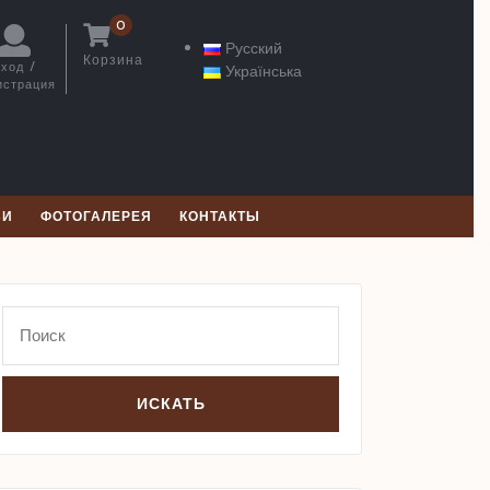
0
Русский
Корзина
ход /
Українська
Корзина
истрация
Вход
/
Регистрация
ЬИ
ФОТОГАЛЕРЕЯ
КОНТАКТЫ
Search
for: