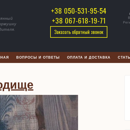
воречник
+38 050-531-95-54
родище
+38 067-618-19-71
В
вянный
Рег
кормушку
дителя.
Заказать обратный звонок
ВНАЯ
ВОПРОСЫ И ОТВЕТЫ
ОПЛАТА И ДОСТАВКА
СТАТ
Скворечник
одище
Городище