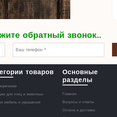
жите обратный звонок...
егории товаров
Основные
разделы
воречники
Главная
ки для птиц и животных
Вопросы и ответы
ая мебель и украшения
Оплата и доставка