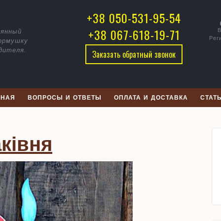
воречник
+38 050-531-95-54
аківня
+38 067-618-19-71
В
вянный
Рег
кормушку
дителя.
Заказать обратный звонок
ВНАЯ
ВОПРОСЫ И ОТВЕТЫ
ОПЛАТА И ДОСТАВКА
СТАТ
Скворечник
ківня
Шпаківня