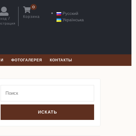
0
Русский
Корзина
ход /
Українська
Корзина
истрация
Вход
/
Регистрация
ЬИ
ФОТОГАЛЕРЕЯ
КОНТАКТЫ
Search
for: