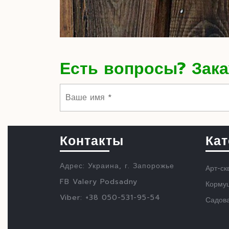
Есть вопросы? Зака
Контакты
Кат
Адрес: Украина, г. Запорожье
Арт-ск
FB Valery Podsadny
Кормуш
Viber: +38 050-531-95-54
Садов