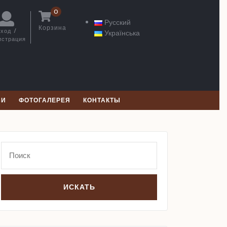
0
Русский
Корзина
ход /
Українська
Корзина
истрация
Вход
/
Регистрация
ЬИ
ФОТОГАЛЕРЕЯ
КОНТАКТЫ
Search
for: