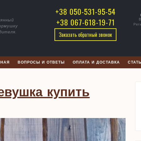
воречник
+38 050-531-95-54
ревушка
+38 067-618-19-71
В
вянный
Рег
кормушку
пить
дителя.
Заказать обратный звонок
раина
ВНАЯ
ВОПРОСЫ И ОТВЕТЫ
ОПЛАТА И ДОСТАВКА
СТАТ
евушка купить
ник
ка