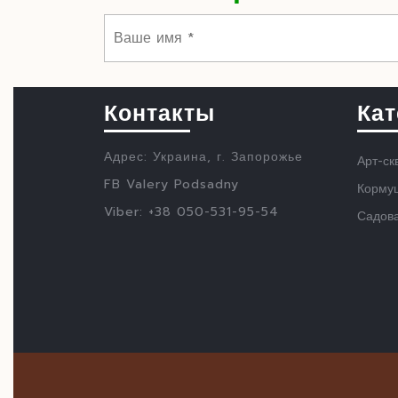
Контакты
Кат
Адрес: Украина, г. Запорожье
Арт-ск
FB Valery Podsadny
Кормуш
Viber: +38 050-531-95-54
Садов