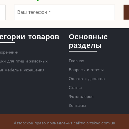
егории товаров
Основные
разделы
воречники
Главная
ки для птиц и животных
Вопросы и ответы
ая мебель и украшения
Оплата и доставка
Статьи
Фотогалерея
Контакты
Scroll
Авторское право принадлежит сайту: artskvo.com.ua
Up