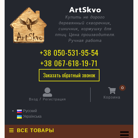
Skip
C
Птичник
ArtSkvo
to
content
Купить не дорого
B
деревянный скворечник,
синичник, кормушку для
птиц. Цена производителя.
Ручная работа
+38 050-531-95-54
+38 067-618-19-71
Заказать обратный звонок
0
Корзина
Вход / Регистрация
Корзина
Вход
/
Русский
Регистрация
Українська
ВСЕ ТОВАРЫ
O