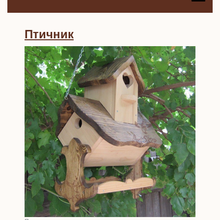
B
Птичник
Птичник