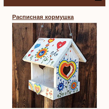
B
Расписная
Расписная кормушка
кормушка