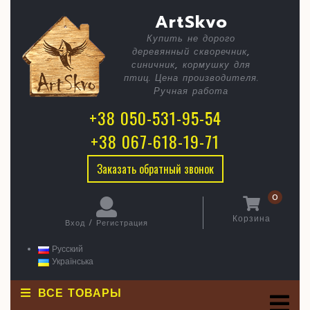
Skip
C
Расписн
ArtSkvo
to
content
кормушк
Купить не дорого
B
деревянный скворечник,
синичник, кормушку для
птиц. Цена производителя.
Ручная работа
+38 050-531-95-54
+38 067-618-19-71
Заказать обратный звонок
0
Корзина
Вход / Регистрация
Корзина
Вход
/
Русский
Регистрация
Українська
ВСЕ ТОВАРЫ
O