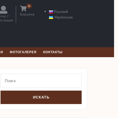
0
Русский
Корзина
ход /
Українська
Корзина
истрация
Вход
/
Регистрация
ЬИ
ФОТОГАЛЕРЕЯ
КОНТАКТЫ
Search
for: