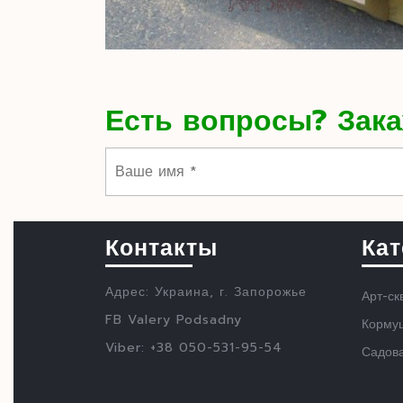
Есть вопросы? Зака
Контакты
Кат
Адрес: Украина, г. Запорожье
Арт-ск
FB Valery Podsadny
Кормуш
Viber: +38 050-531-95-54
Садов