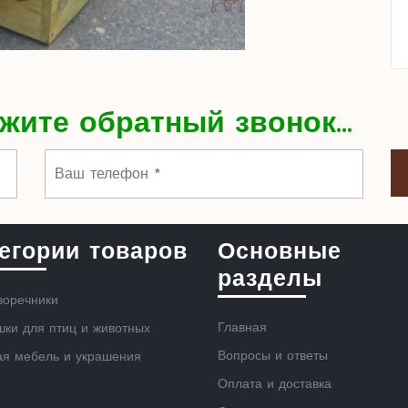
жите обратный звонок...
егории товаров
Основные
разделы
воречники
Главная
ки для птиц и животных
Вопросы и ответы
ая мебель и украшения
Оплата и доставка