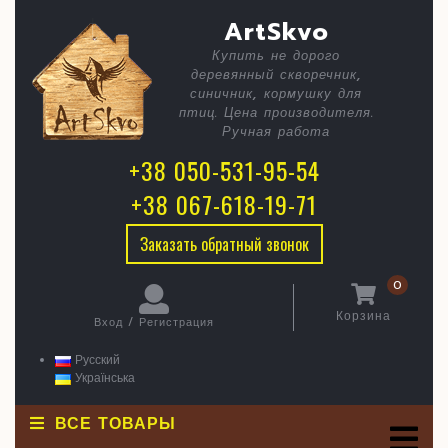
Skip
C
день
ArtSkvo
to
content
птиц
Купить не дорого
B
деревянный скворечник,
синичник, кормушку для
птиц. Цена производителя.
Ручная работа
+38 050-531-95-54
+38 067-618-19-71
Заказать обратный звонок
0
Корзина
Вход / Регистрация
Корзина
Вход
/
Русский
Регистрация
Українська
ВСЕ ТОВАРЫ
O