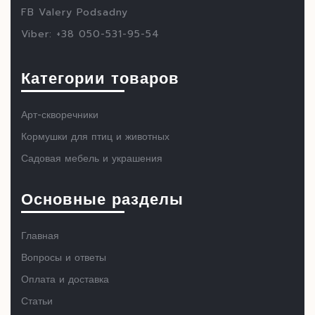
FB Valery Podsadny
Viber: +38 050-531-95-54
Категории товаров
Арт-скворечники
Кормушки для птиц и животных
Садовая мебель и украшения
Основные разделы
Главная
Вопросы и ответы
Оплата и доставка
Статьи