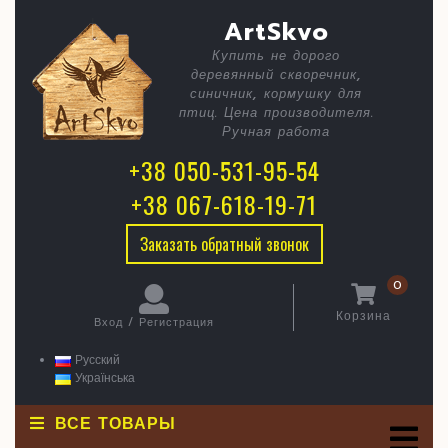
Skip
C
не
ArtSkvo
to
content
боятся
Купить не дорого
B
деревянный скворечник,
синичник, кормушку для
птиц. Цена производителя.
Ручная работа
+38 050-531-95-54
+38 067-618-19-71
Заказать обратный звонок
0
Корзина
Вход / Регистрация
Корзина
Вход
/
Русский
Регистрация
Українська
ВСЕ ТОВАРЫ
O