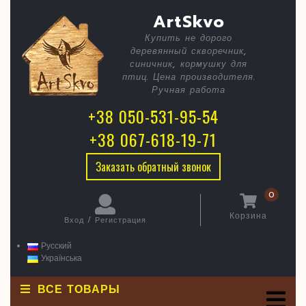
Skip
C
Кормушк
ArtSkvo
to
content
Снегири
Купить не дорого
B
деревянный скворечник,
синичник, кормушку для
птиц. Цена производителя.
Ручная работа
+38 050-531-95-54
+38 067-618-19-71
Заказать обратный звонок
0
Корзина
Вход / Регистрация
Корзина
Вход
/
Русский
Регистрация
Українська
ВСЕ ТОВАРЫ
O