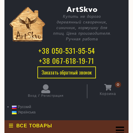
Skip
C
Старый
ArtSkvo
to
content
город
Купить не дорого
B
деревянный скворечник,
синичник, кормушку для
птиц. Цена производителя.
Ручная работа
+38 050-531-95-54
+38 067-618-19-71
Заказать обратный звонок
0
Корзина
Вход / Регистрация
Корзина
Вход
/
Русский
Регистрация
Українська
ВСЕ ТОВАРЫ
O