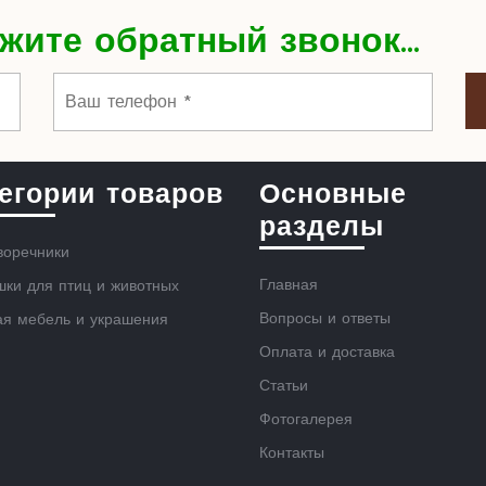
жите обратный звонок...
егории товаров
Основные
разделы
воречники
Главная
ки для птиц и животных
Вопросы и ответы
ая мебель и украшения
Оплата и доставка
Статьи
Фотогалерея
Контакты