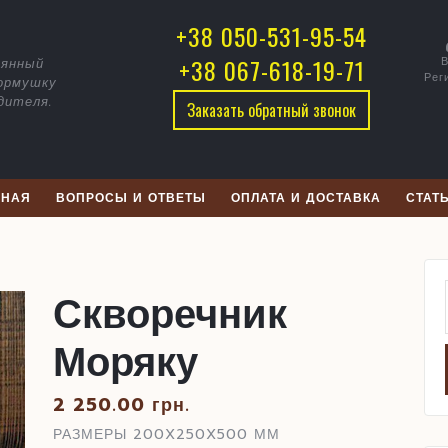
воречник
+38 050-531-95-54
ряку
+38 067-618-19-71
В
вянный
Рег
кормушку
дителя.
Заказать обратный звонок
ВНАЯ
ВОПРОСЫ И ОТВЕТЫ
ОПЛАТА И ДОСТАВКА
СТАТ
Скворечник
Моряку
2 250.00
грн.
РАЗМЕРЫ 200X250X500 ММ