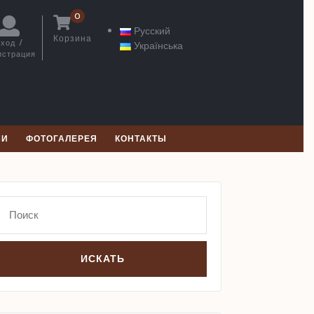
0
Русский
Корзина
ход /
Українська
Корзина
истрация
Вход
/
Регистрация
ЬИ
ФОТОГАЛЕРЕЯ
КОНТАКТЫ
Search
for: