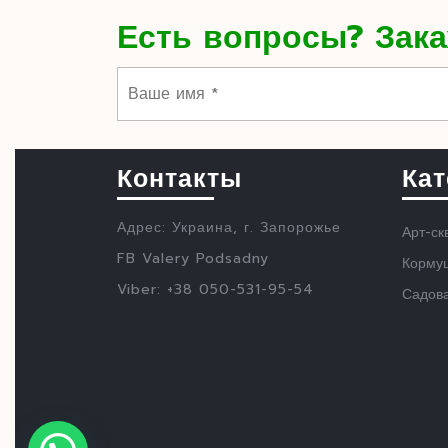
Есть вопросы? Зака
Контакты
Кат
Адрес: Украина, г. Запорожье
Арт-ск
FB Valery Podsadny
Кормуш
Viber: +38 050-531-95-54
Садов