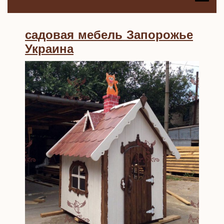
B
садовая мебель Запорожье
садовая
Украина
мебель
Запорожье
Украина