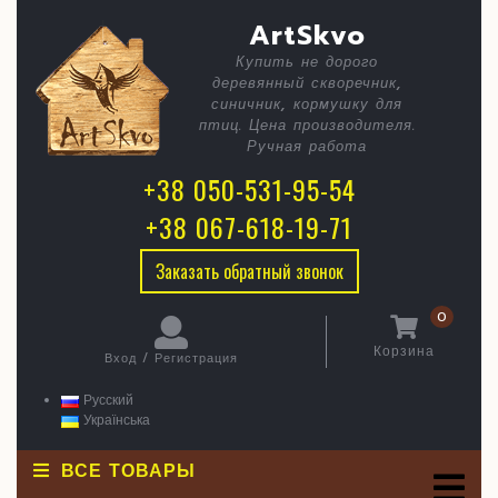
Skip
C
садовая
ArtSkvo
to
content
мебель
Купить не дорого
B
деревянный скворечник,
Запорож
синичник, кормушку для
Украина
птиц. Цена производителя.
Ручная работа
+38 050-531-95-54
+38 067-618-19-71
Заказать обратный звонок
0
Корзина
Вход / Регистрация
Корзина
Вход
/
Русский
Регистрация
Українська
ВСЕ ТОВАРЫ
O