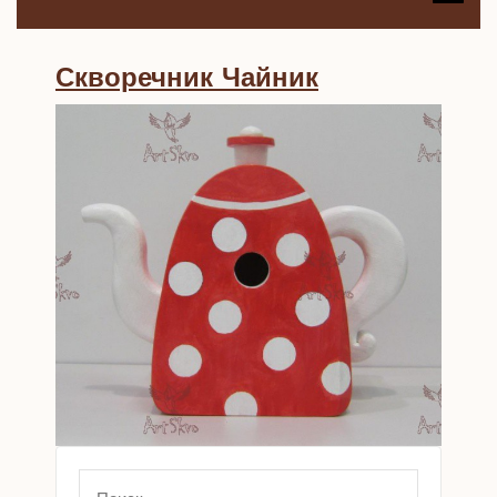
B
Скворечник
Скворечник Чайник
Чайник
Search