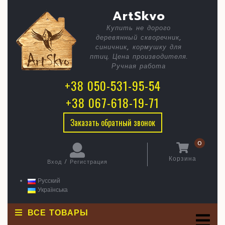
Skip
C
Сквореч
ArtSkvo
to
content
Чайник
Купить не дорого
B
деревянный скворечник,
синичник, кормушку для
птиц. Цена производителя.
Ручная работа
+38 050-531-95-54
+38 067-618-19-71
Заказать обратный звонок
0
Корзина
Вход / Регистрация
Корзина
Вход
/
Русский
Регистрация
Українська
ВСЕ ТОВАРЫ
O