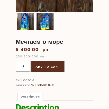
Мечтаем о море
5 400.00
грн.
250*350*500 мм
Мечтаем
ADD TO CART
о
море
quantity
SKU:
0030-1
Category:
Арт-скворечники
Description
Description