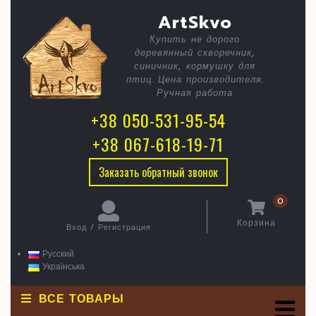
Skip
C
Мечтаем
ArtSkvo
to
content
о
Купить не дорого
B
деревянный скворечник,
море
синичник, кормушку для
птиц. Цена производителя.
Ручная работа
+38 050-531-95-54
+38 067-618-19-71
Заказать обратный звонок
0
Корзина
Вход / Регистрация
Корзина
Вход
/
Русский
Регистрация
Українська
ВСЕ ТОВАРЫ
O