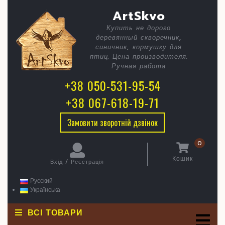
Skip
C
Мрії
ArtSkvo
to
content
про
Купить не дорого
B
деревянный скворечник,
море
синичник, кормушку для
птиц. Цена производителя.
Ручная работа
+38 050-531-95-54
+38 067-618-19-71
Замовити зворотній дзвінок
0
Кошик
Вхід / Реєстрація
кошик
Вхід
/
Русский
Реєстрація
Українська
ВСІ ТОВАРИ
O