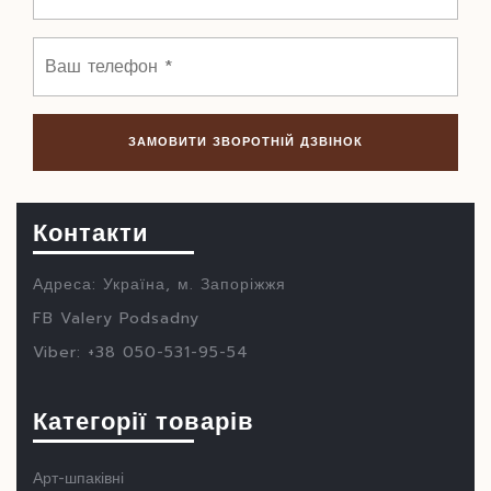
Контакти
Адреса: Україна, м. Запоріжжя
FB Valery Podsadny
Viber: +38 050-531-95-54
Категорії товарів
Арт-шпаківні