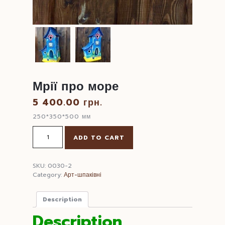
Мрії про море
5 400.00
грн.
250*350*500 мм
Мрії
ADD TO CART
про
море
quantity
SKU:
0030-2
Category:
Арт-шпаківні
Description
Description