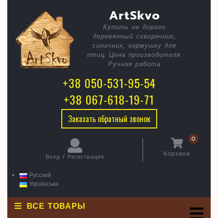
Skip
C
Кормушк
ArtSkvo
to
content
Черепиц
Купить не дорого
B
деревянный скворечник,
синичник, кормушку для
птиц. Цена производителя.
Ручная работа
+38 050-531-95-54
+38 067-618-19-71
Заказать обратный звонок
0
Корзина
Вход / Регистрация
Корзина
Вход
/
Русский
Регистрация
Українська
ВСЕ ТОВАРЫ
O