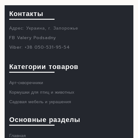
Контакты
Адрес: Украина, г. Запорожье
FB Valery Podsadny
Viber: +38 050-531-95-54
Категории товаров
Арт-скворечники
Кормушки для птиц и животных
Садовая мебель и украшения
Основные разделы
Главная