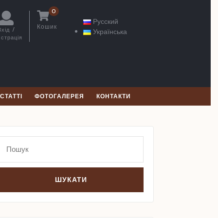
0
Русский
Кошик
Вхід /
Українська
кошик
страція
Вхід
/
Реєстрація
СТАТТІ
ФОТОГАЛЕРЕЯ
КОНТАКТИ
Search
for: