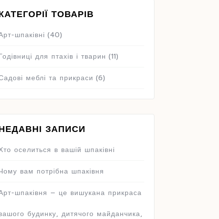
КАТЕГОРІЇ ТОВАРІВ
Арт-шпаківні
(40)
Годівниці для птахів і тварин
(11)
Садові меблі та прикраси
(6)
НЕДАВНІ ЗАПИСИ
Хто оселиться в вашій шпаківні
Чому вам потрібна шпаківня
Арт-шпаківня – це вишукана прикраса
вашого будинку, дитячого майданчика,