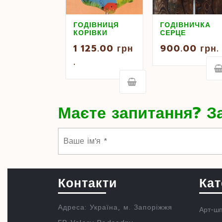
ГОДІВНИЦЯ
ГОДІВНИЧКА
КОРІВКИ
СЕРЦЕ
1 125.00
грн
900.00
грн.
.
Маєте запитання? За
Контакти
Кат
Адреса: Україна, м. Запоріжжя
Арт-шп