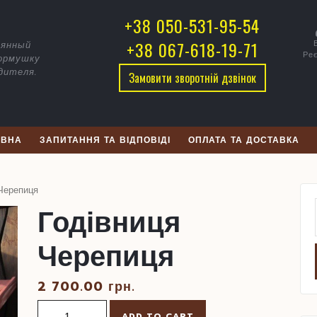
дівниця
+38 050-531-95-54
репиця
+38 067-618-19-71
вянный
Реє
кормушку
дителя.
Замовити зворотній дзвінок
ОВНА
ЗАПИТАННЯ ТА ВІДПОВІДІ
ОПЛАТА ТА ДОСТАВКА
Черепиця
Годівниця
Черепиця
2 700.00
грн.
Годівниця
ADD TO CART