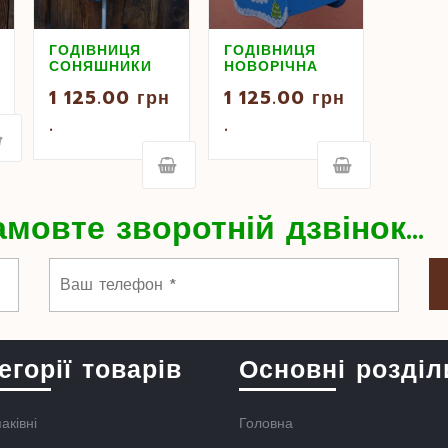
ГОДІВНИЦЯ
ГОДІВНИЦЯ
СОНЯШНИКИ
НОВОРІЧНА
1 125.00
грн
1 125.00
грн
.
.
мовте зворотній дзвінок...
егорії товарів
Основні розділ
аківні
Головна