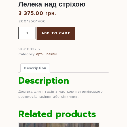
Лелека над стріхою
3 375.00
грн.
200*250*400
Лелека
ADD TO CART
над
стріхою
quantity
SKU:
0027-2
Category:
Арт-шпаківні
Description
Description
Домівка для птахів з часткою петриківського
розпису.Шпаківня або сіничник .
Related products