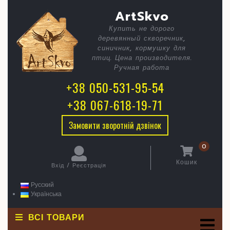
Skip
C
Лелека
ArtSkvo
to
content
над
Купить не дорого
B
деревянный скворечник,
стріхою
синичник, кормушку для
птиц. Цена производителя.
Ручная работа
+38 050-531-95-54
+38 067-618-19-71
Замовити зворотній дзвінок
0
Кошик
Вхід / Реєстрація
кошик
Вхід
/
Русский
Реєстрація
Українська
ВСІ ТОВАРИ
O