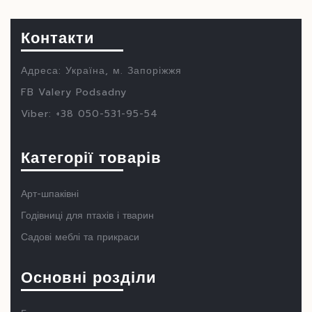
Контакти
Адреса: Україна, м. Запоріжжя
FB Valery Podsadny
Viber: +38 050-531-95-54
Категорії товарів
Арт-шпаківні
Годівниці для птахів і тварин
Садові меблі та прикраси
Основні розділи