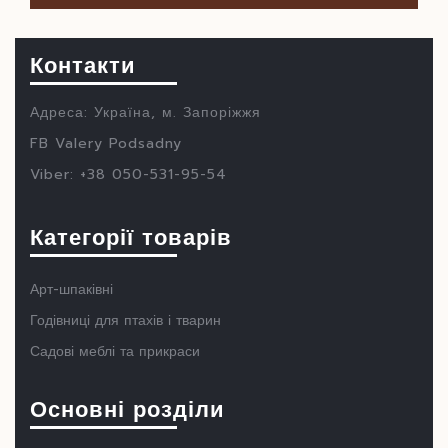
Контакти
Адреса: Україна, м. Запоріжжя
FB Valery Podsadny
Viber: +38 050-531-95-54
Категорії товарів
Арт-шпаківні
Годівниці для птахів і тварин
Садові меблі та прикраси
Основні розділи