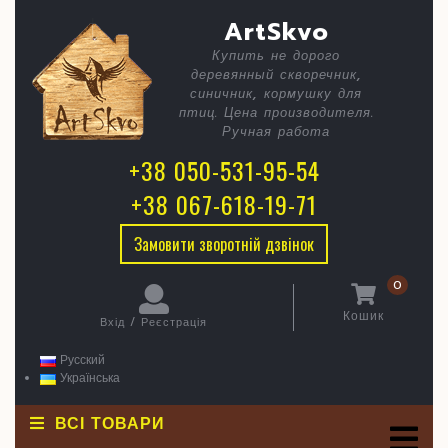
Skip
C
Годівниц
ArtSkvo
to
content
Корівки
Купить не дорого
B
деревянный скворечник,
синичник, кормушку для
птиц. Цена производителя.
Ручная работа
+38 050-531-95-54
+38 067-618-19-71
Замовити зворотній дзвінок
0
Кошик
Вхід / Реєстрація
кошик
Вхід
/
Русский
Реєстрація
Українська
ВСІ ТОВАРИ
O