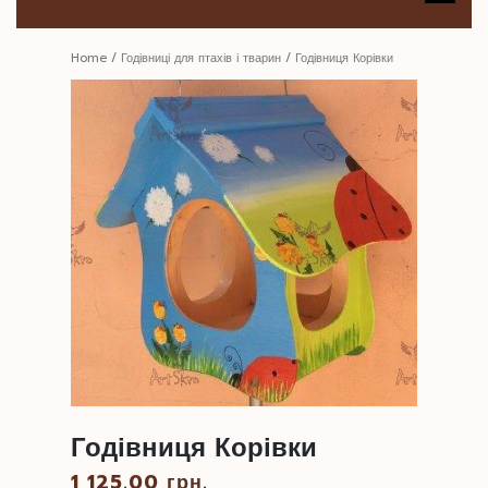
B
Home
/
Годівниці для птахів і тварин
/ Годівниця Корівки
Годівниця Корівки
1 125.00
грн.