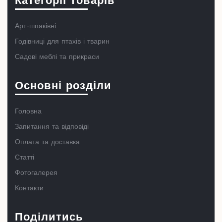
Категорії товарів
Арт-шпаківні
Годівниці для птахів і тварин
Садові меблі та прикраси
Основні розділи
Головна
Запитання та відповіді
Оплата та доставка
Статті
Фотогалерея
Контакти
Поділитись