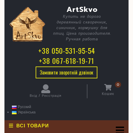
Skip
C
Хатка
ArtSkvo
to
content
з
Купить не дорого
B
деревянный скворечник,
годівни
синичник, кормушку для
птиц. Цена производителя.
Ручная работа
+38 050-531-95-54
+38 067-618-19-71
Замовити зворотній дзвінок
0
Кошик
Вхід / Реєстрація
кошик
Вхід
/
Русский
Реєстрація
Українська
ВСІ ТОВАРИ
O