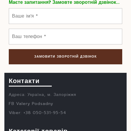
Маєте запитання? Замовте зворотній дзвінок...
Контакти
Адреса: Україна, м. Запоріжжя
FB Valery Podsadny
Viber: +38 050-531-95-54