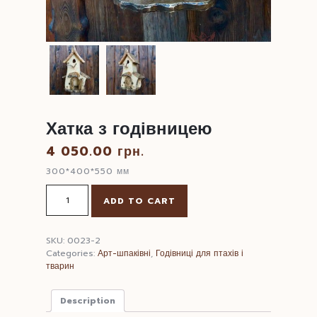
Хатка з годівницею
4 050.00
грн.
300*400*550 мм
Хатка
ADD TO CART
з
годівницею
quantity
SKU:
0023-2
Categories:
Арт-шпаківні
,
Годівниці для птахів і
тварин
Description