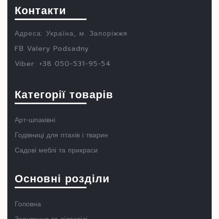
Контакти
Адреса: Україна, м. Запоріжжя
FB Valery Podsadny
Viber: +38 050-531-95-54
Категорії товарів
Арт-шпаківні
Годівниці для птахів і тварин
Садові меблі та прикраси
Основні розділи
Головна