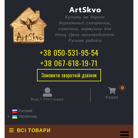
Skip
C
Шпаківн
ArtSkvo
to
content
Дід
Купить не дорого
B
деревянный скворечник,
АУ
синичник, кормушку для
птиц. Цена производителя.
Ручная работа
+38 050-531-95-54
+38 067-618-19-71
Замовити зворотній дзвінок
0
Кошик
Вхід / Реєстрація
кошик
Вхід
/
Русский
Реєстрація
Українська
ВСІ ТОВАРИ
O