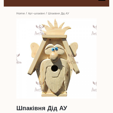
B
Home
/
Арт-шпаківні
/ Шпаківня Дід АУ
Шпаківня Дід АУ