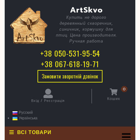
Skip
C
Шпаківн
ArtSkvo
to
content
Котедж
Купить не дорого
B
деревянный скворечник,
синичник, кормушку для
птиц. Цена производителя.
Ручная работа
+38 050-531-95-54
+38 067-618-19-71
Замовити зворотній дзвінок
0
Кошик
Вхід / Реєстрація
кошик
Вхід
/
Русский
Реєстрація
Українська
ВСІ ТОВАРИ
O