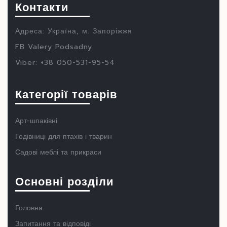
Контакти
Адреса: Україна, м. Запоріжжя
FB Valery Podsadny
Viber: +38 050-531-95-54
Категорії товарів
Арт-шпаківні
Годівниці для птахів і тварин
Садові меблі та прикраси
Основні розділи
Головна
Запитання та відповіді